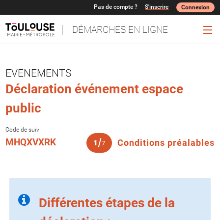
Pas de compte ?
S'inscrire
Connexion
DÉMARCHES EN LIGNE
Ouv
EVENEMENTS
Déclaration événement espace
public
Code de suivi
(
MHQXVXRK
Conditions préalables
1
7
Différentes étapes de la