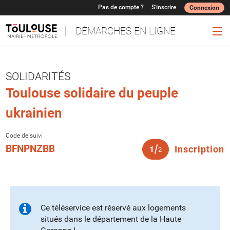
Pas de compte ?
S'inscrire
Connexion
DÉMARCHES EN LIGNE
Ouv
SOLIDARITÉS
Toulouse solidaire du peuple
ukrainien
Code de suivi
(
BFNPNZBB
Inscription
1
2
Ce téléservice est réservé aux logements
situés dans le département de la Haute